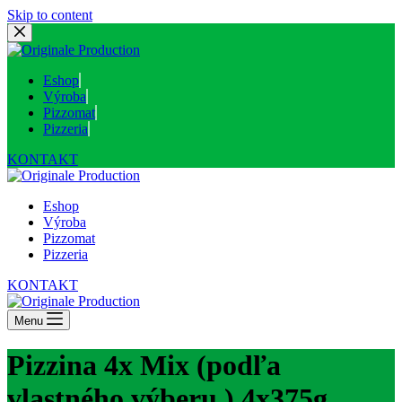
Skip to content
Eshop
Výroba
Pizzomat
Pizzeria
KONTAKT
Eshop
Výroba
Pizzomat
Pizzeria
KONTAKT
Menu
Pizzina 4x Mix (podľa
vlastného výberu ) 4x375g