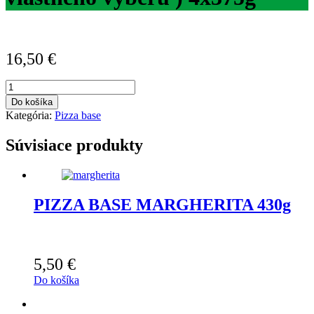
16,50
€
množstvo
Pizzina
Do košíka
4x
Kategória:
Pizza base
Mix
(podľa
Súvisiace produkty
vlastného
výberu
)
4x375g
PIZZA BASE MARGHERITA 430g
5,50
€
Do košíka